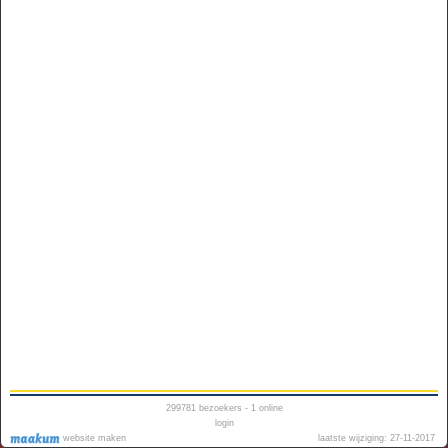
299781
bezoekers - 1 online
login
website maken
laatste wijziging: 27-11-2017