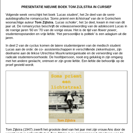
PRESENTATIE NIEUWE BOEK TOM ZIJLSTRA IN CURSIEF
Volgende week verschijnt het boek
'Lucas student'
, het 2e deel van de semi-
autobiografische romancyclus
'Soms priemt een lichtstraal'
van de in Gorinchem
woonachtige auteur
Tom Zijlstra
.
'Lucas scholier'
, het 1e deel, kwam in mei van dit
jaar uit. De romancyclus beschrijft de volwassenwording van de adolescent Lucas in
de roerige jaren ’60 en ’70 van de vorige eeuw. Het is de tijd van
flower power
,
studentenopstanden en vrije liefde. ‘Het persoonlijke is politiek’ is een adagium uit die
jaren.
In deel 2 van de cyclus komen de latere studentenjaren van de medisch student
Lucas aan de orde: de co- assistentschappen in verschillende ziekenhuizen, zijn
deelname aan de linkse Utrechtse Muurkrantorganisatie en de verwording van de
radicale studentenvoorhoede. De hoofdpersoon, nooit erg gelukkig in zijn omgang
met het andere geslacht, ontmoet er zijn grote liefde. Een liefde die behoorlijk op de
proef gesteld wordt.
Tom Zijlstra (1947) zwerft het grootste deel van het jaar met zijn vrouw Ans door de