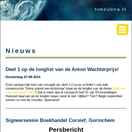
tomzijlstra.nl
Nieuws
Deel 1 op de longlist van de Anton Wachterprijs!
Donderdag 07-08-2014
Even springt mijn hart van vreugde op: deel 1 (
'Lucas scholier'
) van mijn
romancyclus 'Soms priemt een lichtstraal' staat op de longlist van de Anton
Wachter
Literatuurprijs 2014
! Dat is meer dan ik verwacht had! Er zijn 93 inzendingen.
Hoeveel daarvan op de longlist staan, weet ik niet. Vijftien? Tien? Begin september
komen ze met de shortlist. Spannend!
Signeersessie Boekhandel Cursief, Gorinchem
Persbericht