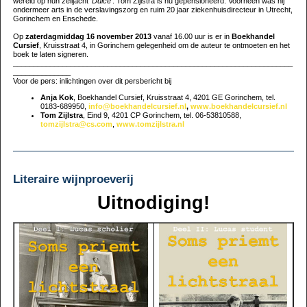
wereld op hun zeiljacht ‘
Dulce
’. Tom Zijlstra is nu gepensioneerd. Voorheen was hij
ondermeer arts in de verslavingszorg en ruim 20 jaar ziekenhuisdirecteur in Utrecht,
Gorinchem en Enschede.
Op
zaterdagmiddag 16 november 2013
vanaf 16.00 uur is er in
Boekhandel
Cursief
, Kruisstraat 4, in Gorinchem gelegenheid om de auteur te ontmoeten en het
boek te laten signeren.
____________________________________________________________________
______________
Voor de pers: inlichtingen over dit persbericht bij
Anja Kok
, Boekhandel Cursief, Kruisstraat 4, 4201 GE Gorinchem, tel.
0183-689950,
info@boekhandelcursief.nl
,
www.boekhandelcursief.nl
Tom Zijlstra
, Eind 9, 4201 CP Gorinchem, tel. 06-53810588,
tomzijlstra@cs.com
,
www.tomzijlstra.nl
Literaire wijnproeverij
Uitnodiging!